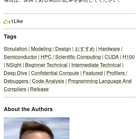
Like
+1
Tags
Simulation / Modeling / Design
|
おすすめ
|
Hardware /
Semiconductor
|
HPC / Scientific Computing
|
CUDA
|
H100
|
NSight
|
Beginner Technical
|
Intermediate Technical
|
Deep Dive
|
Confidential Compute
|
Featured
|
Profilers /
Debuggers / Code Analysis
|
Programming Language And
Compilers
|
Release
About the Authors