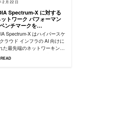
年 2 月 22 日
DIA Spectrum-X に対する
 ネットワーク パフォーマン
ベンチマークを
ermicro が提供
DIA Spectrum-X はハイパースケ
 クラウド インフラの AI 向けに
れた最先端のネットワーキング
ットフォームとして脚光を浴び
 READ
ます。
ンを強化する強力な機能をリリース