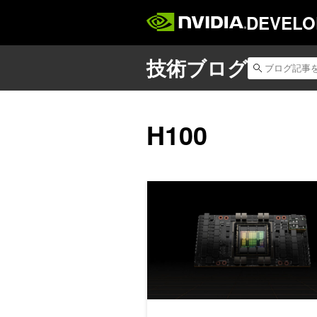
DEVELO
H100
NVIDIA TensorRT-LLM の KV Cache