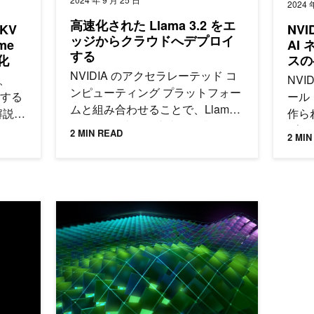
2024 
高速化された Llama 3.2 をエ
 KV
NVI
ッジからクラウドへデプロイ
me
AI
する
速化
スの
Sup
NVIDIA のアクセラレーテッド コ
、
NVI
ンピューティング プラットフォー
現する
ール
ムと組み合わせることで、Llama
解説し
作ら
3.2 は開発者、研究者、企業に、
プラ
2 MIN READ
2 MIN
生成 AI のユース ケースを実現す
てい
るための有益な新機能と最適化を
提供します。
Enterprise 4.0 で実装しビジネスを強化
NVIDIA CUDA Toolkit 12.2 がアプリケーショ