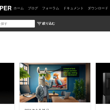
PER
ホーム
ブログ
フォーラム
ドキュメント
ダウンロード
 Early Reuseで、Time to First Token を 5 倍高速化
高速化された Llama 3.2 をエッジからクラウドへデプ
NVIDI
2024 年 9 月 25 日