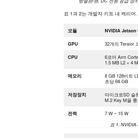
방열판/팬, DC 전원 공급 장치,
표 1과 2는 개발자 키트 내 캐리
모듈
NVIDIA Jetson
GPU
32개의 Tensor
CPU
6코어 Arm Cort
1.5 MB L2 + 4 
메모리
8 GB 128비트 
초당 68 GB
저장장치
마이크로SD 슬
M.2 Key M을 
전력
7 W ~ 15 W
표 1. NVIDI