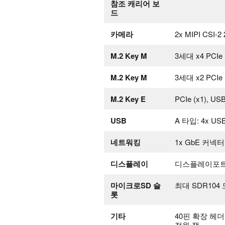
참조 캐리어 보
드
카메라
2x MIPI CSI
M.2 Key M
3세대 x4 PCIe
M.2 Key M
3세대 x2 PCIe
M.2 Key E
PCIe (x1), USB
USB
A 타입: 4x U
네트워킹
1x GbE 커넥터
디스플레이
디스플레이포트 1
마이크로
SD 슬
최대 SDR104 
롯
기타
40핀 확장 헤더(U
전원 잭