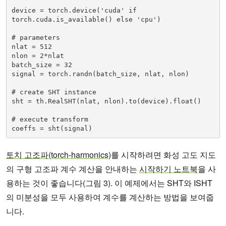
device = torch.device('cuda' if 
torch.cuda.is_available() else 'cpu')

# parameters

nlat = 512

nlon = 2*nlat

batch_size = 32

signal = torch.randn(batch_size, nlat, nlon)

# create SHT instance

sht = th.RealSHT(nlat, nlon).to(device).float()

# execute transform

coeffs = sht(signal)
토치 고조파(torch-harmonics)
를 시작하려면 화성 고도 지도
의 구형 고조파 계수 계산을 안내하는
시작하기 노트북
을 사
용하는 것이 좋습니다(그림 3). 이 예제에서는 SHT와 ISHT
의 미분성을 모두 사용하여 계수를 계산하는 방법을 보여줍
니다.