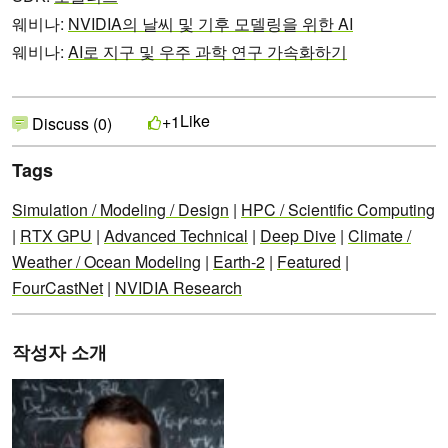
웨비나:
NVIDIA의 날씨 및 기후 모델링을 위한 AI
웨비나:
AI로 지구 및 우주 과학 연구 가속화하기
Like
+1
Discuss (0)
Tags
Simulation / Modeling / Design
|
HPC / Scientific Computing
|
RTX GPU
|
Advanced Technical
|
Deep Dive
|
Climate /
Weather / Ocean Modeling
|
Earth-2
|
Featured
|
FourCastNet
|
NVIDIA Research
작성자 소개