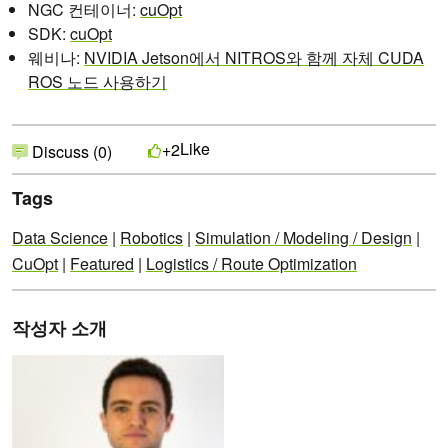
NGC 컨테이너:
cuOpt
SDK:
cuOpt
웨비나:
NVIDIA Jetson에서 NITROS와 함께 자체 CUDA
ROS 노드 사용하기
Like
+2
Discuss (0)
Tags
Data Science
|
Robotics
|
Simulation / Modeling / Design
|
CuOpt
|
Featured
|
Logistics / Route Optimization
작성자 소개