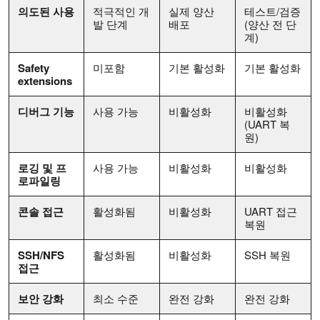
의도된 사용
적극적인 개
실제 양산
테스트/검증
발 단계
배포
(양산 전 단
계)
Safety
미포함
기본 활성화
기본 활성화
extensions
디버그 기능
사용 가능
비활성화
비활성화
(UART 복
원)
로깅 및 프
사용 가능
비활성화
비활성화
로파일링
콘솔 접근
활성화됨
비활성화
UART 접근
복원
SSH/NFS
활성화됨
비활성화
SSH 복원
접근
보안 강화
최소 수준
완전 강화
완전 강화