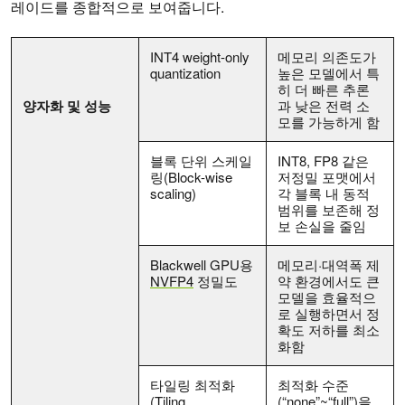
레이드를 종합적으로 보여줍니다.
INT4 weight-only
메모리 의존도가
quantization
높은 모델에서 특
히 더 빠른 추론
양자화 및 성능
과 낮은 전력 소
모를 가능하게 함
블록 단위 스케일
INT8, FP8 같은
링(Block-wise
저정밀 포맷에서
scaling)
각 블록 내 동적
범위를 보존해 정
보 손실을 줄임
Blackwell GPU용
메모리·대역폭 제
NVFP4
정밀도
약 환경에서도 큰
모델을 효율적으
로 실행하면서 정
확도 저하를 최소
화함
타일링 최적화
최적화 수준
(Tiling
(“none”~“full”)을