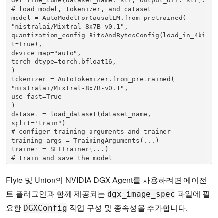
def fine_tune(dataset_name: str, output_dir: str): 

# load model, tokenizer, and dataset 

model = AutoModelForCausalLM.from_pretrained( 

"mistralai/Mixtral-8x7B-v0.1", 

quantization_config=BitsAndBytesConfig(load_in_4bi
t=True), 

device_map="auto", 

torch_dtype=torch.bfloat16, 

) 

tokenizer = AutoTokenizer.from_pretrained( 

"mistralai/Mixtral-8x7B-v0.1", 

use_fast=True

) 

dataset = load_dataset(dataset_name, 
split="train") 

# configer training arguments and trainer 

training_args = TrainingArguments(...) 

trainer = SFTTrainer(...) 

# train and save the model 

trainer.train() 

trainer.save_model(output_dir)
Flyte 및 Union의 NVIDIA DGX Agent를 사용하려면 에이전
트 플러그인과 함께 제공되는
파일에 필
dgx_image_spec
요한
작업 구성 및 종속성을 추가합니다.
DGXConfig