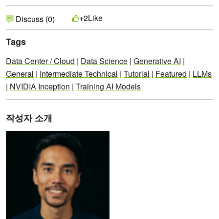
Like
+2
Discuss (0)
Tags
Data Center / Cloud
|
Data Science
|
Generative AI
|
General
|
Intermediate Technical
|
Tutorial
|
Featured
|
LLMs
|
NVIDIA Inception
|
Training AI Models
작성자 소개