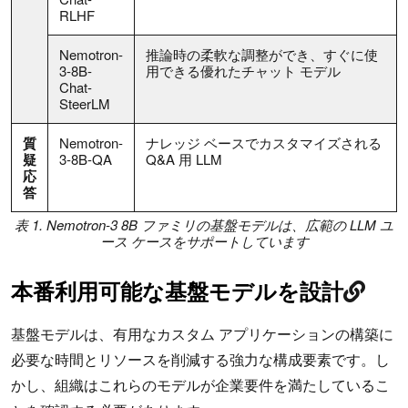
RLHF
Nemotron-
推論時の柔軟な調整ができ、すぐに使
3-8B-
用できる優れたチャット モデル
Chat-
SteerLM
質
Nemotron-
ナレッジ ベースでカスタマイズされる
疑
3-8B-QA
Q&A 用 LLM
応
答
表 1. Nemotron-3 8B ファミリの基盤モデルは、広範の LLM ユ
ース ケースをサポートしています
本番利用可能な基盤モデルを設計
基盤モデルは、有用なカスタム アプリケーションの構築に
必要な時間とリソースを削減する強力な構成要素です。し
かし、組織はこれらのモデルが企業要件を満たしているこ