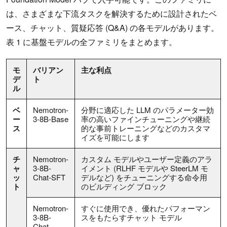
は、さまざまな下流タスクを解決するために設計されたベ
ース、チャット、質疑応答 (Q&A) の各モデルがあります。
表 1 に基盤モデルの全ファミリをまとめます。
モ
バリアン
主な利点
デ
ト
ル
ベ
Nemotron-
分野に適応した LLM のパラメーター効
ー
3-8B-Base
率の高いファインチューニングや継続
ス
的な事前トレーニングなどのカスタマ
イズを可能にします
チ
Nemotron-
カスタム モデルやユーザー定義のアラ
ャ
3-8B-
イメント (RLHF モデルや SteerLM モ
ッ
Chat-SFT
デルなど) をチューニングする命令用
ト
のビルディング ブロック
Nemotron-
すぐに使用でき、優れたパフォーマン
3-8B-
スをもたらすチャット モデル
Chat-