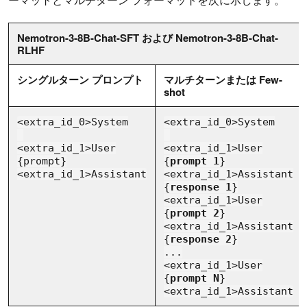
Nemotron-3-8B-Chat-SFT および Nemotron-3-8B-Chat-
RLHF
シングルターン プロンプト
マルチターンまたは Few-
shot
<extra_id_0>System
<extra_id_0>System
<extra_id_1>User
<extra_id_1>User
{prompt}
{
prompt 1
}
<extra_id_1>Assistant
<extra_id_1>Assistant
{
response 1
}
<extra_id_1>User
{
prompt 2
}
<extra_id_1>Assistant
{
response 2
}
...
<extra_id_1>User
{
prompt N
}
<extra_id_1>Assistant