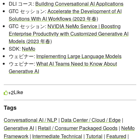
DLI コース:
Building Conversational AI Applications
GTC セッション:
Accelerate the Development of AI
Solutions With AI Workflows (2023 年春)
GTC セッション:
NVIDIA NeMo Service | Boosting
Enterprise Productivity with Customized Generative AI
Models (2023 年春)
SDK:
NeMo
ウェビナー:
Implementing Large Language Models
ウェビナー:
What AI Teams Need to Know About
Generative AI
Like
+2
Tags
Conversational AI / NLP
|
Data Center / Cloud / Edge
|
Generative AI
|
Retail / Consumer Packaged Goods
|
NeMo
Framework
|
Intermediate Technical
|
Tutorial
|
Featured
|