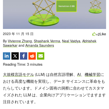
2023 年 11 月 15 日
Like
+2
By
Vivienne Zhang
,
Shashank Verma
,
Neal Vaidya
,
Abhishek
Sawarkar
and
Amanda Saunders
Reading Time:
3
minutes
大規模言語モデル
(LLM) は自然言語理解、
AI
、
機械学習
に
おける高度な機能を実現し、データ サイエンスに革命をも
たらしています。ドメイン固有の洞察に合わせてカスタマ
イズされた LLM は、企業向けアプリケーションでますます
注目されています。