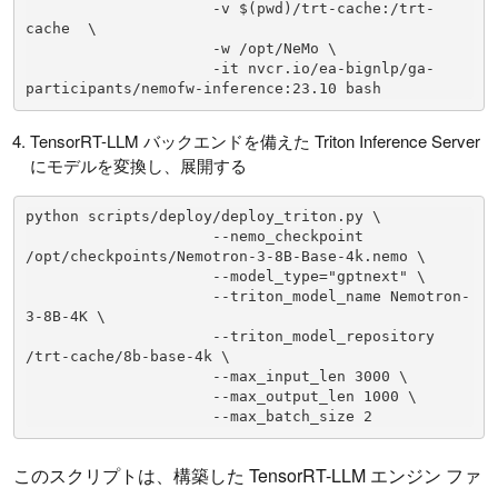
                     -v $(pwd)/trt-cache:/trt-
cache  \

                     -w /opt/NeMo \

                     -it nvcr.io/ea-bignlp/ga-
participants/nemofw-inference:23.10 bash
TensorRT-LLM バックエンドを備えた Triton Inference Server
にモデルを変換し、展開する
python scripts/deploy/deploy_triton.py \

                     --nemo_checkpoint 
/opt/checkpoints/Nemotron-3-8B-Base-4k.nemo \

                     --model_type="gptnext" \

                     --triton_model_name Nemotron-
3-8B-4K \

                     --triton_model_repository 
/trt-cache/8b-base-4k \

                     --max_input_len 3000 \

                     --max_output_len 1000 \

                     --max_batch_size 2
このスクリプトは、構築した TensorRT-LLM エンジン ファ