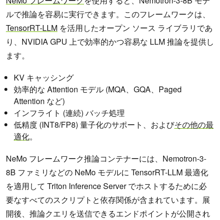
NeMo フレームワーク
を使用すると、Nemotron-3-8B モデ
ルで推論を容易に実行できます。このフレームワークは、
TensorRT-LLM
を活用したオープン ソース ライブラリであ
り、NVIDIA GPU 上で効率的かつ容易な LLM 推論を提供し
ます。
KV キャッシング
効率的な Attention モデル (MQA、GQA、Paged
Attention など)
インフライト (連続) バッチ処理
低精度 (INT8/FP8) 量子化のサポート、および
その他の最
適化
。
NeMo フレームワーク推論コンテナーには、Nemotron-3-
8B ファミリなどの NeMo モデルに TensorRT-LLM 最適化
を適用して Triton Inference Server でホストするために必
要なすべてのスクリプトと依存関係が含まれています。展
開後、推論クエリを送信できるエンドポイントが公開され