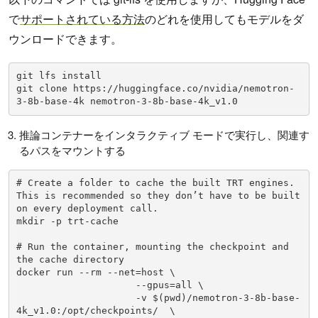
で
サポートされている方法
のどれを使用してもモデルをダ
ウンロードできます。
git lfs install

git clone https://huggingface.co/nvidia/nemotron-
3-8b-base-4k nemotron-3-8b-base-4k_v1.0
推論コンテナーをインタラクティブ モードで実行し、関連す
るパスをマウントする
# Create a folder to cache the built TRT engines. 
This is recommended so they don’t have to be built 
on every deployment call. 

mkdir -p trt-cache

# Run the container, mounting the checkpoint and 
the cache directory

docker run --rm --net=host \

                     --gpus=all \

                     -v $(pwd)/nemotron-3-8b-base-
4k_v1.0:/opt/checkpoints/  \
