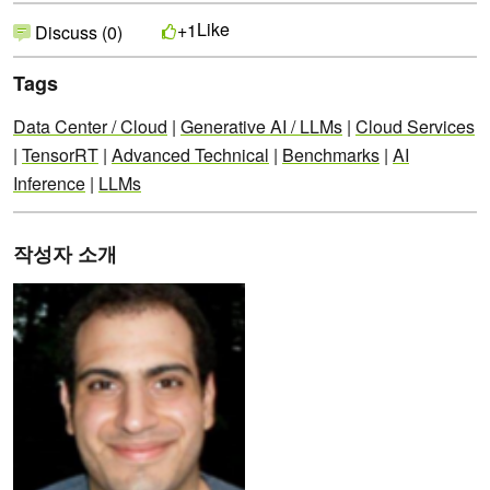
Like
+1
Discuss (0)
Tags
Data Center / Cloud
|
Generative AI / LLMs
|
Cloud Services
|
TensorRT
|
Advanced Technical
|
Benchmarks
|
AI
Inference
|
LLMs
작성자 소개