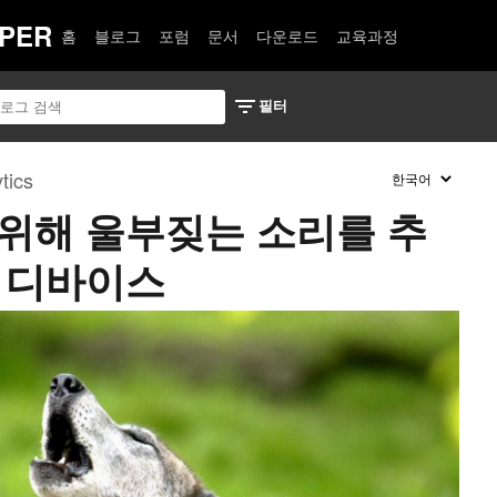
PER
홈
블로그
포럼
문서
다운로드
교육과정
tics
위해 울부짖는 소리를 추
반 디바이스