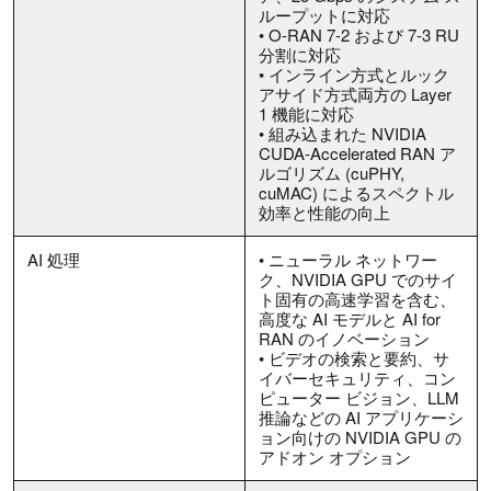
ループットに対応
• O-RAN 7-2 および 7-3 RU
分割に対応
• インライン方式とルック
アサイド方式両方の Layer
1 機能に対応
• 組み込まれた NVIDIA
CUDA-Accelerated RAN ア
ルゴリズム (cuPHY,
cuMAC) によるスペクトル
効率と性能の向上
AI 処理
• ニューラル ネットワー
ク、NVIDIA GPU でのサイ
ト固有の高速学習を含む、
高度な AI モデルと AI for
RAN のイノベーション
• ビデオの検索と要約、サ
イバーセキュリティ、コン
ピューター ビジョン、LLM
推論などの AI アプリケーシ
ョン向けの NVIDIA GPU の
アドオン オプション