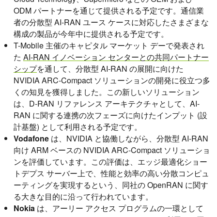
ODM パートナーを通じて提供される予定です。通信業
者の分散型 AI-RAN ユース ケースに対応したさまざまな
構成の製品が今年中に提供される予定です。
T-Mobile 主催のキャピタル マーケット デーで発表され
た
AI-RAN イノベーション センターとの共同パートナー
シップ
を通して、分散型 AI-RAN の展開に向けた
NVIDIA ARC-Compact ソリューションの開発に役立つ多
くの知見を獲得しました。この新しいソリューション
は、D-RAN リファレンス アーキテクチャとして、AI-
RAN に関する連携の次フェーズに向けたインプット (設
計基盤) として利用される予定です。
Vodafone
は、NVIDIA と協働しながら、分散型 AI-RAN
向け ARM ベースの NVIDIA ARC-Compact ソリューショ
ンを評価しています。この評価は、エッジ最適化ショー
トデプス サーバー上で、性能と効率の高い分散コンピュ
ーティングを実現するという、同社の OpenRAN に関す
る大きな目的に沿って行われています。
Nokia
は、アーリー アクセス プログラムの一環として