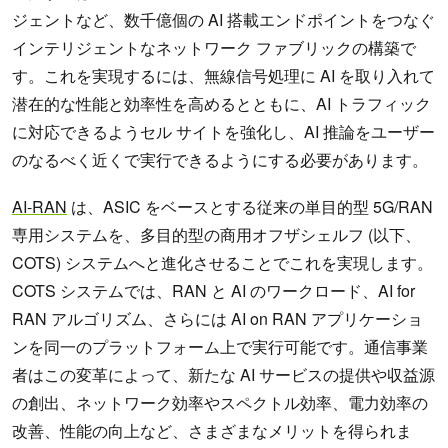
ジェントなど、数千億個の AI 搭載エンドポイントをつなぐ
インテリジェントなネットワーク ファブリックの構築で
す。これを実現するには、無線信号処理に AI を取り入れて
潜在的な性能と効率性を高めるとともに、AI トラフィック
に対応できるようセル サイトを強化し、AI 推論をユーザー
のなるべく近くで実行できるようにする必要があります。
AI-RAN
は、ASIC をベースとする従来の単目的型 5G/RAN
専用システムを、多目的型の商用オフザシェルフ (以下、
COTS) システムへと進化させることでこれを実現します。
COTS システムでは、RAN と AI のワークロード、AI for
RAN アルゴリズム、さらには AI on RAN アプリケーショ
ンを同一のプラットフォーム上で実行可能です。通信事業
者はこの変革によって、新たな AI サービスの提供や収益源
の創出、ネットワーク効率やスペクトル効率、電力効率の
改善、性能の向上など、さまざまなメリットを得られま