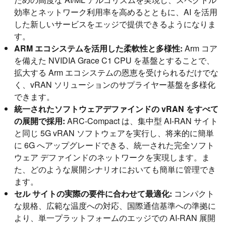
効率とネットワーク利用率を高めるとともに、AI を活用
した新しいサービスをエッジで提供できるようになりま
す。
ARM エコシステムを活用した柔軟性と多様性:
Arm コア
を備えた NVIDIA Grace C1 CPU を基盤とすることで、
拡大する Arm エコシステムの恩恵を受けられるだけでな
く、vRAN ソリューションのサプライヤー基盤を多様化
できます。
統一されたソフトウェアデファインドの vRAN をすべて
の展開で採用:
ARC-Compact は、集中型 AI-RAN サイト
と同じ 5G vRAN ソフトウェアを実行し、将来的に簡単
に 6G へアップグレードできる、統一された完全ソフト
ウェア デファインドのネットワークを実現します。ま
た、どのような展開シナリオにおいても簡単に管理でき
ます。
セル サイトの実際の要件に合わせて最適化:
コンパクト
な規格、広範な温度への対応、国際通信基準への準拠に
より、単一プラットフォームのエッジでの AI-RAN 展開