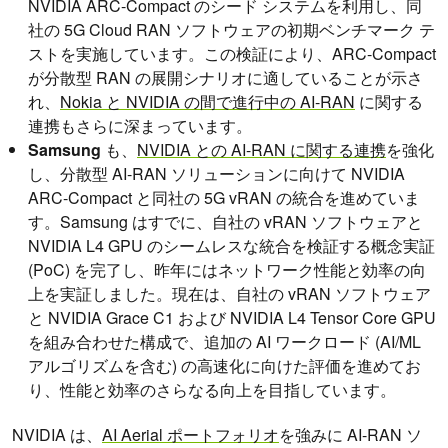
NVIDIA ARC-Compact のシード システムを利用し、同
社の 5G Cloud RAN ソフトウェアの初期ベンチマーク テ
ストを実施しています。この検証により、ARC-Compact
が分散型 RAN の展開シナリオに適していることが示さ
れ、
Nokia と NVIDIA の間で進行中の AI-RAN
に関する
連携もさらに深まっています。
Samsung
も、
NVIDIA との AI-RAN に関する連携
を強化
し、分散型 AI-RAN ソリューションに向けて NVIDIA
ARC-Compact と同社の 5G vRAN の統合を進めていま
す。Samsung はすでに、自社の vRAN ソフトウェアと
NVIDIA L4 GPU のシームレスな統合を検証する概念実証
(PoC) を完了し、昨年にはネットワーク性能と効率の向
上を実証しました。現在は、自社の vRAN ソフトウェア
と NVIDIA Grace C1 および NVIDIA L4 Tensor Core GPU
を組み合わせた構成で、追加の AI ワークロード (AI/ML
アルゴリズムを含む) の高速化に向けた評価を進めてお
り、性能と効率のさらなる向上を目指しています。
NVIDIA は、
AI Aerial ポートフォリオ
を強みに AI-RAN ソ