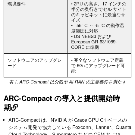
環境要件
• 2RU の高さ、17 インチの
半分の奥行きでセル サイト
のキャビネットに最適なサ
イズ
• +55 °C ～ -5 °C の動作温
度範囲に対応
• US NEBS3 および
European GR-63/1089-
CORE に準拠
ソフトウェアのアップグレ
• 完全なソフトウェア定義
ード
で 6G にアップグレード可
能
表 1. ARC-Compact は分散型 AI-RAN の主要要件を満たす
ARC-Compact の導入と提供開始時
期
ARC-Compact は、NVIDIA が Grace CPU C1 ベースの
システム開発で協力している Foxconn、Lanner、Quanta
Cloud Technology、Supermicro などの OEM および