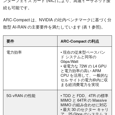
ンターフェイス カード (NIC) により、高速イーサネット接
続も可能です。
ARC-Compact は、NVIDIA の社内ベンチマークに基づく分
散型 AI-RAN の主要要件を満たしています (表 1 参照)。
要件
ARC-Compact の利点
電力効率
• 現在の従来型ベースバン
ド システムと同等の
Gbps/Watt
• 省電力な 72W の L4 GPU
と電力効率の高い ARM
CPU を活用して、一般的な
セル サイトの電力枠内に収
まる総消費電力を実現
5G vRAN の性能
• TDD と FDD、4TR の標準
MIMO と 64TR の Massive
MIMO の組み合わせに対応
• 最大 30 のセクター キャリ
ア、25 Gbps のシステム ス