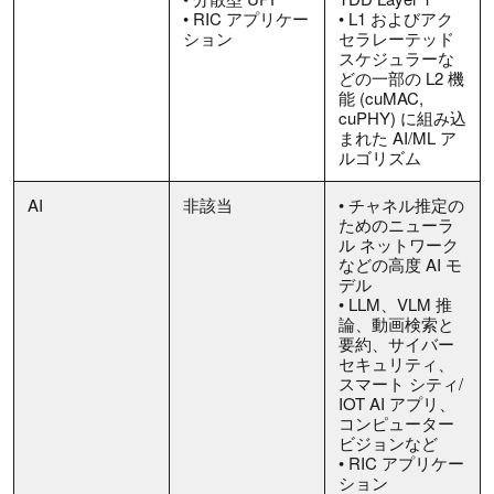
• RIC アプリケー
• L1 およびアク
ション
セラレーテッド
スケジュラーな
どの一部の L2 機
能 (cuMAC,
cuPHY) に組み込
まれた AI/ML ア
ルゴリズム
AI
非該当
• チャネル推定の
ためのニューラ
ル ネットワーク
などの高度 AI モ
デル
• LLM、VLM 推
論、動画検索と
要約、サイバー
セキュリティ、
スマート シティ/
IOT AI アプリ、
コンピューター
ビジョンなど
• RIC アプリケー
ション