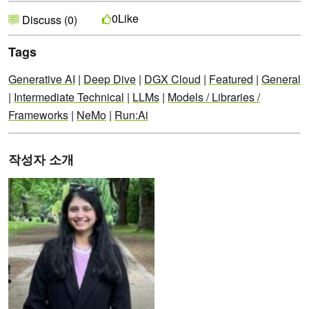
Like
0
Discuss (0)
Tags
Generative AI
|
Deep Dive
|
DGX Cloud
|
Featured
|
General
|
Intermediate Technical
|
LLMs
|
Models / Libraries /
Frameworks
|
NeMo
|
Run:Ai
작성자 소개