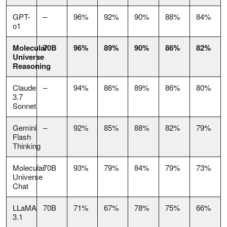
GPT-
–
96%
92%
90%
88%
84%
o1
Molecular
70B
96%
89%
90%
86%
82%
Universe
Reasoning
Claude
–
94%
86%
89%
86%
80%
3.7
Sonnet
Gemini
–
92%
85%
88%
82%
79%
Flash
Thinking
Molecular
70B
93%
79%
84%
79%
73%
Universe
Chat
LLaMA
70B
71%
67%
78%
75%
66%
3.1