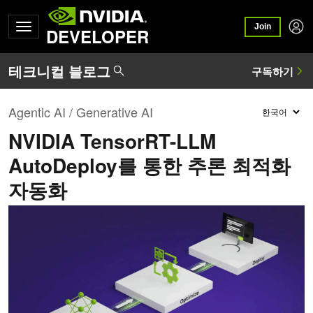
Join
DEVELOPER
Agentic AI / Generative AI
NVIDIA TensorRT-LLM
AutoDeploy를 통한 추론 최적화
자동화