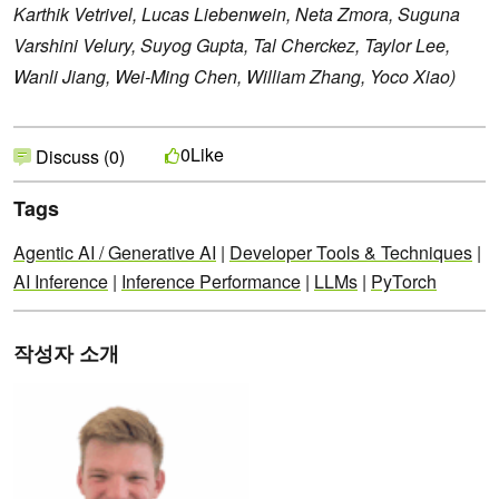
Karthik Vetrivel, Lucas Liebenwein, Neta Zmora, Suguna
Varshini Velury, Suyog Gupta, Tal Cherckez, Taylor Lee,
Wanli Jiang, Wei-Ming Chen, William Zhang, Yoco Xiao)
Like
0
Discuss (0)
Tags
Agentic AI / Generative AI
|
Developer Tools & Techniques
|
AI Inference
|
Inference Performance
|
LLMs
|
PyTorch
작성자 소개