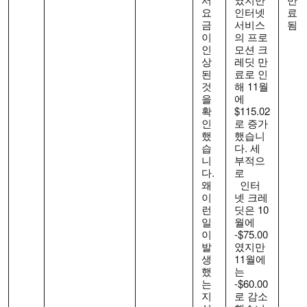
요
인터넷
료
금
서비스
됨
이
의 프로
인
모션 크
상
레딧 만
된
료로 인
것
해 11월
을
에
확
$115.02
인
로 증가
했
했습니
습
다. 세
니
부적으
다.
로
왜
인터
이
넷 크레
런
딧은 10
일
월에
이
-$75.00
발
였지만
생
11월에
했
는
는
-$60.00
지
로 감소