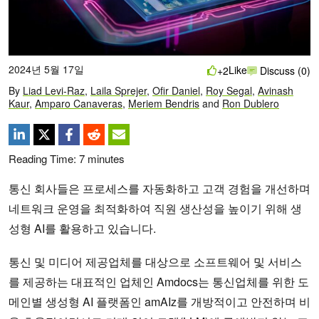
2024년 5월 17일
Like
+2
Discuss (0)
By
Liad Levi-Raz
,
Laila Sprejer
,
Ofir Daniel
,
Roy Segal
,
Avinash
Kaur
,
Amparo Canaveras
,
Meriem Bendris
and
Ron Dublero
Reading Time:
7
minutes
통신 회사들은 프로세스를 자동화하고 고객 경험을 개선하며
네트워크 운영을 최적화하여 직원 생산성을 높이기 위해 생
성형 AI를 활용하고 있습니다.
통신 및 미디어 제공업체를 대상으로 소프트웨어 및 서비스
를 제공하는 대표적인 업체인 Amdocs는 통신업체를 위한 도
메인별 생성형 AI 플랫폼인 amAIz를 개방적이고 안전하며 비