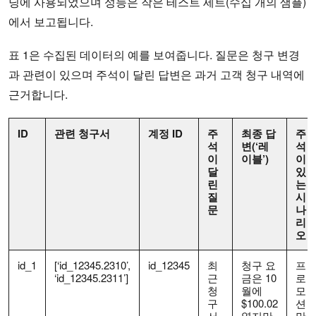
닝에 사용되었으며 성능은 작은 테스트 세트(수십 개의 샘플)
에서 보고됩니다.
표 1은 수집된 데이터의 예를 보여줍니다. 질문은 청구 변경
과 관련이 있으며 주석이 달린 답변은 과거 고객 청구 내역에
근거합니다.
ID
관련 청구서
계정 ID
주
최종 답
주
석
변(‘레
석
이
이블’)
이
달
있
린
는
질
시
문
나
리
오
id_1
[‘id_12345.2310’,
id_12345
최
청구 요
프
‘id_12345.2311’]
근
금은 10
로
청
월에
모
구
$100.02
션
서
였지만
만