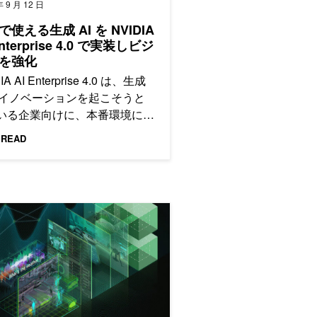
年 9 月 12 日
で使える生成 AI を NVIDIA
Enterprise 4.0 で実装しビジ
を強化
IA AI Enterprise 4.0 は、生成
 でイノベーションを起こそうと
いる企業向けに、本番環境に対
たサポート、管理性、セキュリ
 READ
、信頼性を提供し、さまざまな
から開発を加速します。
を開始
DS による機械学習アプリケーション構築のステップバイステップガ