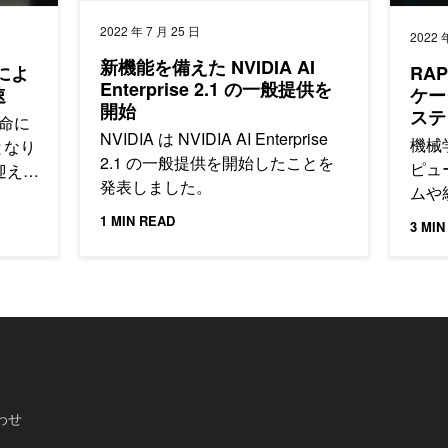
2022 年 7 月 25 日
2022 
新機能を備えた NVIDIA AI
1 によ
RA
Enterprise 2.1 の一般提供を
速
ケー
開始
ステ
革命に
NVIDIA は NVIDIA AI Enterprise
機械
となり
2.1 の一般提供を開始したことを
ピュ
迎え
発表しました。
ムや
ータ
1 MIN READ
3 MIN
ます
わせ