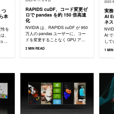
2023 
RAPIDS cuDF、コード変更ゼ
 つ
実務
ロで pandas を約 150 倍高速
ら本
AI 
化
ネス
NVIDIA は、RAPIDS cuDF が 950
定性を
NVID
万人の pandas ユーザーに、コー
e は、
AI
ドを変更することなく GPU アク
ション
して
セラレーションを提供できるよう
の移行
応し
2 MIN READ
1 MIN
になったと発表しました。
ティ
側面
より、最先端 AI の利用を加速
新機能を備えた NVIDIA AI Enterprise 2.1 の一般提供
RAPI