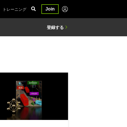
トレーニング
Join
倍高速化
る生成 AI を NVIDIA AI Enterprise 4.0 で実装しビジネスを強化