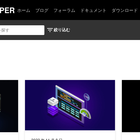
PER
ホーム
ブログ
フォーラム
ドキュメント
ダウンロード
のステップでパイロットから本番環境に移行する方法
RAPIDS cuDF、コード変更ゼロで pandas を約 150 
実務で使え
2023 年 11 月 8 日