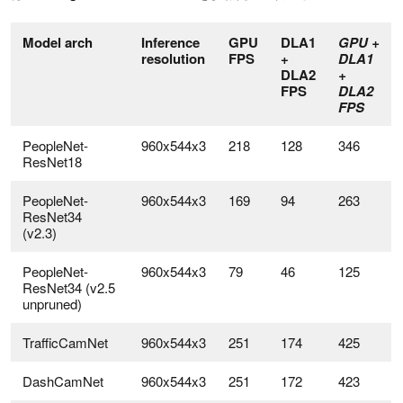
Model arch
Inference
GPU
DLA1
GPU +
resolution
FPS
+
DLA1
DLA2
+
FPS
DLA2
FPS
PeopleNet-
960x544x3
218
128
346
ResNet18
PeopleNet-
960x544x3
169
94
263
ResNet34
(v2.3)
PeopleNet-
960x544x3
79
46
125
ResNet34 (v2.5
unpruned)
TrafficCamNet
960x544x3
251
174
425
DashCamNet
960x544x3
251
172
423