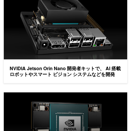
NVIDIA Jetson Orin Nano 開発者キットで、 AI 搭載
ロボットやスマート ビジョン システムなどを開発
新しい NVIDIA Jetson Orin NX 16GB でエッジ AI の性能を向上