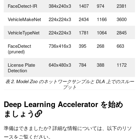
FaceDetect-IR
384x240x3
1407
974
2381
VehicleMakeNet
224x224x3
2434
1166
3600
VehicleTypeNet
224x224x3
1781
1064
2845
FaceDetect
736x416x3
395
268
663
(pruned)
License Plate
640x480x3
784
388
1172
Detection
表 2. Model Zoo のネットワークサンプルと DLA 上でのスルー
プット
Deep Learning Accelerator を始め
ましょう
準備はできましたか? 詳細な情報については、以下のリソ
ースをご覧ください。