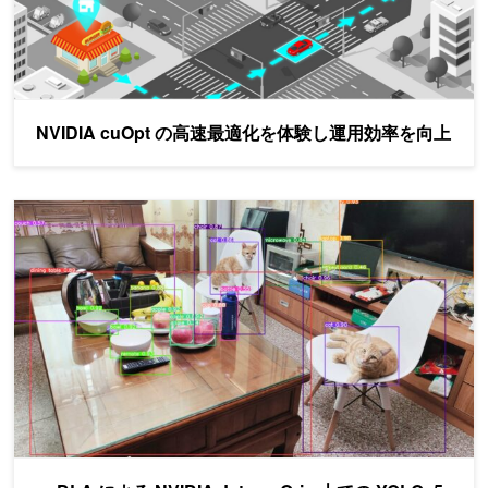
NVIDIA cuOpt の高速最適化を体験し運用効率を向上
cuDLA による NVIDIA Jetson Orin 上での YOLOv5 の紹介