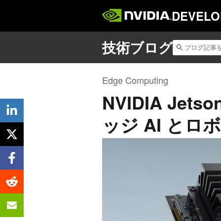
DEVELO
Edge Computing
NVIDIA Je
ッジ AI と