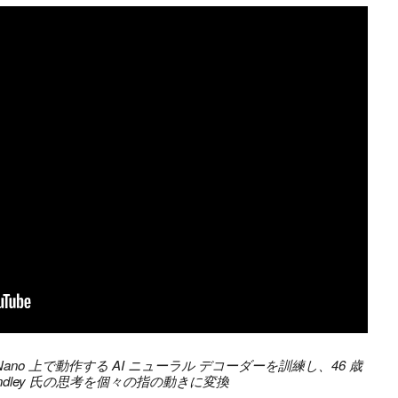
son Nano 上で動作する AI ニューラル デコーダーを訓練し、46 歳
 Findley 氏の思考を個々の指の動きに変換