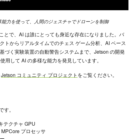
ano の演算能力を使って、人間のジェスチャでドローンを制御
を使うことで、AI は誰にとっても身近な存在になりました。バ
トからリアルタイムでのチェス ゲーム分析、AI ベース
づく実験装置の自動警告システムまで、Jetson の開発
ットを使用して AI の多様な能力を発見しています。
の
Jetson コミュニティ プロジェクト
をご覧ください。
りです。
 アーキテクチャ GPU
7 MPCore プロセッサ
ー