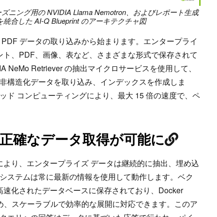
r、リーズニング用の NVIDIA Llama Nemotron、およびレポート生成
 を統合した AI-Q Blueprint のアーキテクチャ図
 PDF データの取り込みから始まります。エンタープライ
メント、PDF、画像、表など、さまざまな形式で保存されて
VIDIA NeMo Retriever の抽出マイクロサービスを使用して、
非構造化データを取り込み、インデックスを作成しま
ド コンピューティングにより、最大 15 倍の速度で、ペ
つ正確なデータ取得が可能に
r と RAG により、エンタープライズ データは継続的に抽出、埋め込
システムは常に最新の情報を使用して動作します。ベク
速化されたデータベースに保存されており、Docker
るため、スケーラブルで効率的な展開に対応できます。このア