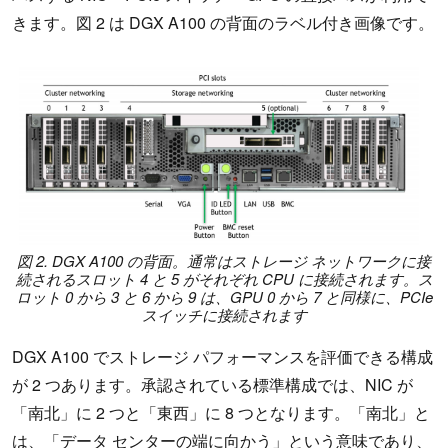
きます。図 2 は DGX A100 の背面のラベル付き画像です。
図 2. DGX A100 の背面。通常はストレージ ネットワークに接
続されるスロット 4 と 5 がそれぞれ CPU に接続されます。ス
ロット 0 から 3 と 6 から 9 は、GPU 0 から 7 と同様に、PCIe
スイッチに接続されます
DGX A100 でストレージ パフォーマンスを評価できる構成
が 2 つあります。承認されている標準構成では、NIC が
「南北」に 2 つと「東西」に 8 つとなります。「南北」と
は、「データ センターの端に向かう」という意味であり、