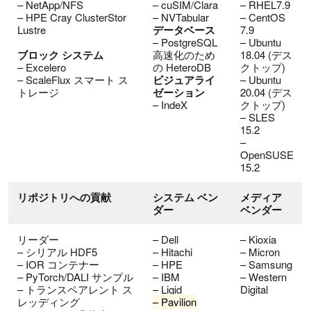
– NetApp/NFS
– cuSIM/Clara
– RHEL7.9
– HPE Cray ClusterStor
– NVTabular
– CentOS
Lustre
データベース
7.9
– PostgreSQL
– Ubuntu
ブロック システム
高速化のため
18.04 (デス
– Excelero
の HeteroDB
クトップ)
– ScaleFlux スマート ス
ビジュアライ
– Ubuntu
トレージ
ゼーション
20.04 (デス
– IndeX
クトップ)
– SLES
15.2
–
OpenSUSE
15.2
リポジトリへの貢献
システム ベン
メディア
ダー
ベンダー
リーダー
– Dell
– Kioxia
– シリアル HDF5
– Hitachi
– Micron
– IOR コンテナー
– HPE
– Samsung
– PyTorch/DALI サンプル
– IBM
– Western
– トランスペアレント ス
– Liqid
Digital
レッディング
– Pavilion