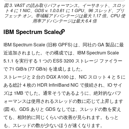
図 3. VAST の読み取りパフォーマンス。イーサネット、スロッ
ト 4 に 1 NIC、GDS v. 1.0.0.61 に 1 GPU、96 スレッド、プリ
フェッチ オン。帯域幅アドバンテージは最大 1.17 倍。CPU 使
用率アドバンテージは最大 6.4 倍
IBM Spectrum Scale
IBM Spectrum Scale (旧称 GPFS) は、同社の GA 製品に最
近追加されました。その構成では、IBM Spectrum Scale
5.1.1 を実行する 1 つの ESS 3200 ストレージ ファイラー
で 71 GiB/s (77 GB/s) を達成しました。
ストレージと 2 台の DGX A100 は、NIC スロット 4 と 5 に
ある総計 4 枚の HDR InfiniBand NIC で接続され、IO サイ
ズは 1MB でした。通常そうであるように、絶対的なパフ
ォーマンスは使用されるスレッドの数に応じて上昇します
(図 4)。GDS ありと GDS なしでは、スレッドの数を変え
ても、相対的に同じくらいの改善が見られます。もっと
も、スレッドの数が少ないほうが速くなります。