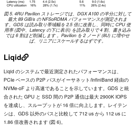
図 5. 4RU Pavilion ストレージでは、DGX A100 の半分に対して
最大 89 GiB/s の NFSoRDMA パフォーマンスが測定されま
す。GDS は読み取り帯域幅を 2.5 倍に改善し、同時に CPU 使
用率 (図中、Latency の下に表示) を読み取りで 4 割、書き込み
では 6 割ほど削減します 。Pavilion を 2 ノード (8U) に増やせ
ば、リニアにスケールするはずです。
Liqid
Liqid のシステムで最近測定されたパフォーマンスは、
PCIe ベースの P2P パスがイーサネット/InfiniBand 経由の
NVMe-oF より高速であることを示しています。GDS と統
合された GPU と SSD 間の P2P 通信は最大 2900K IOPS
を達成し、スループットが 16 倍に向上します。レイテン
シは、GDS 以外のパスと比較して 712 us から 112 us に
1.86 倍改善されます (図 6)。