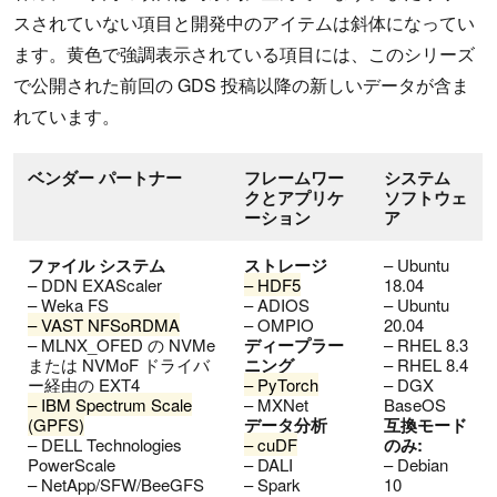
スされていない項目と開発中のアイテムは斜体になってい
ます。黄色で強調表示されている項目には、このシリーズ
で公開された前回の GDS 投稿以降の新しいデータが含ま
れています。
ベンダー パートナー
フレームワー
システム
クとアプリケ
ソフトウェ
ーション
ア
ファイル システム
ストレージ
– Ubuntu
– DDN EXAScaler
– HDF5
18.04
– Weka FS
– ADIOS
– Ubuntu
– VAST NFSoRDMA
– OMPIO
20.04
– MLNX_OFED の NVMe
ディープラー
– RHEL 8.3
または NVMoF ドライバ
ニング
– RHEL 8.4
ー経由の EXT4
– PyTorch
– DGX
– IBM Spectrum Scale
– MXNet
BaseOS
(GPFS)
データ分析
互換モード
– DELL Technologies
– cuDF
のみ:
PowerScale
– DALI
– Debian
– NetApp/SFW/BeeGFS
– Spark
10