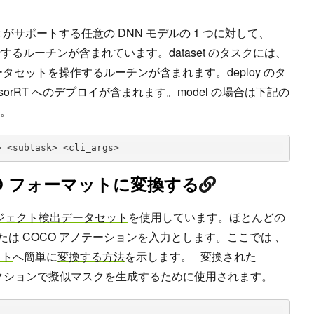
lkit がサポートする任意の DNN モデルの 1 つに対して、
nce を実行するルーチンが含まれています。dataset のタスクには、
 など、データセットを操作するルーチンが含まれます。deploy のタ
orRT へのデプロイが含まれます。model の場合は下記の
す。
> <subtask> <cli_args>
OCO フォーマットに変換する
オブジェクト検出データセット
を使用しています。ほとんどの
 または COCO アノテーションを入力とします。ここでは 、
ット
へ簡単に
変換する方法
を示します。 変換された
次のセクションで擬似マスクを生成するために使用されます。