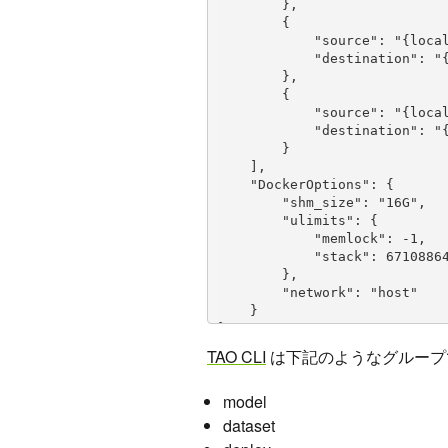
        },

        {

            "source": "{local spec path}",

            "destination": "{container spec path}"

        },

        {

            "source": "{local result path}",

            "destination": "{container result path}"

        }

    ],

    "DockerOptions": {

        "shm_size": "16G",

        "ulimits": {

            "memlock": -1,

            "stack": 67108864

        },

        "network": "host"

    }

TAO CLI
は下記のようなグループ
model
dataset