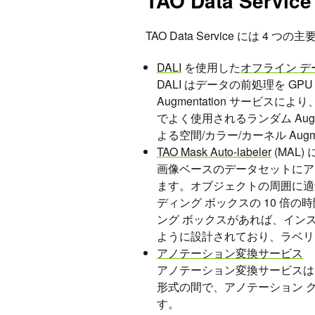
TAO Data Servic
TAO Data Service には 4
DALI
を使用した
オフライン デ
DALI はデータの前処理を G
Augmentation サービスに
でよく使用されるランダム Augm
よる空間/カラー/カーネル Aug
TAO Mask Auto-labeler
(MAL)
画像ベースのデータセットにア
ます。オブジェクトの周囲に適
ディング ボックスの 10 倍の時間が
ング ボックスがあれば、イン
ように設計されており、ラベリ
アノテーション変換サービス
アノテーション変換サービスは、 T
形式の間で、アノテーション 
す。