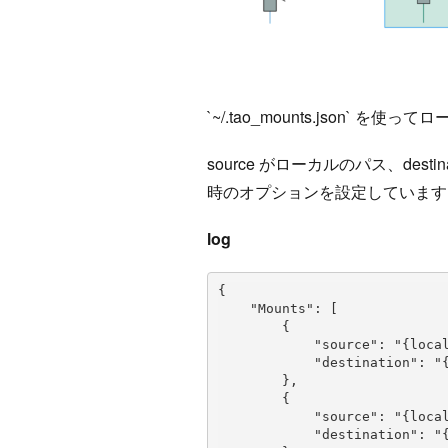
`~/.tao_mounts.json` を
source がローカルのパス、destin
時のオプションを設定しています
log
{

    "Mounts": [

        {

            "source": "{local project path}",

            "destination": "{container path}"

        },

        {

            "source": "{local data path}",

            "destination": "{container data path}"
