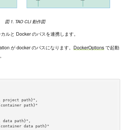
図 1. TAO CLI 動作図
使ってローカルと Docker のパスを連携します。
ation が docker のパスになります。
DockerOptions
で起動
。