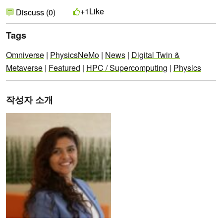
Like
+1
Discuss (0)
Tags
Omniverse
|
PhysicsNeMo
|
News
|
Digital Twin &
Metaverse
|
Featured
|
HPC / Supercomputing
|
Physics
작성자 소개