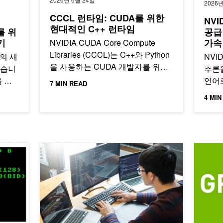
2026년
CCCL 런타임: CUDA를 위한
NVI
현대적인 C++ 런타임
를 위
공급
기
가속
NVIDIA CUDA Core Compute
Libraries (CCCL)는 C++와 Python
의 새
NVI
을 사용하는 CUDA 개발자를 위해
있습니
추론을
편리하고…
 읽
연어
7 MIN READ
우
모델
4 MIN
합니다.
반 
살펴
C에서도!
단일 호출 API를 통한 CUB 사용 환경의 효율화
CUDA 