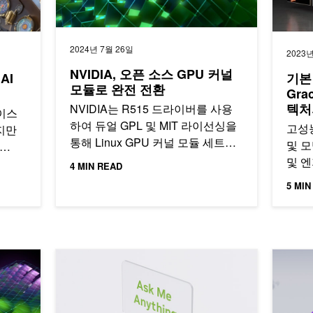
2024년 7월 26일
2023년
NVIDIA, 오픈 소스 GPU 커널
AI
기본
모듈로 완전 전환
Gra
텍처
NVIDIA는 R515 드라이버를 사용
베이스
하여 듀얼 GPL 및 MIT 라이선싱을
고성
지만
통해 Linux GPU 커널 모듈 세트를
및 모
2022년 5월에 오픈 소스로…
및 
4 MIN READ
구동
5 MIN
위한 새로운 기능 제공
cuGraph: 그래프 분석 및 GNN 카테고리에 대해 무엇
Azure M