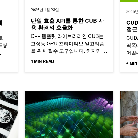
2026년 1월 23일
2025
단일 호출 API를 통한 CUB 사
제
CU
용 환경의 효율화
접근
C++ 템플릿 라이브러리인 CUB는
으로
CUD
고성능 GPU 프리미티브 알고리즘
컴퓨팅
역폭
을 위한 필수 도구입니다. 하지만 메
어일
모리 예측과 할당을 분리하는 기존
래밍
상대
4 MIN READ
4 MIN
의 2단계…
수 있
제공하는 AI 의료 영상 모델
더욱 쉬워진 CUDA 입문
NVIDIA