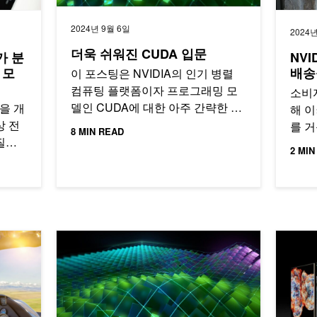
2024년 9월 6일
2024년
더욱 쉬워진 CUDA 입문
가 분
NVI
 모
배송을
이 포스팅은 NVIDIA의 인기 병렬
컴퓨팅 플랫폼이자 프로그래밍 모
소비
델인 CUDA에 대한 아주 간략한 소
델을 개
해 
개입니다. 2013년에 CUDA에 대한
상 전
를 거
8 MIN READ
쉬운…
질병
및 
2 MIN
 수…
에 
론 최적화하기
NVIDIA, 오픈 소스 GPU 커널 모듈로 완전 전환
기본 HP