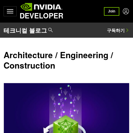
Join
DEVELOPER
Architecture / Engineering /
Construction
NVIDIA NIM을 통해 원활하게 여러 LoRA 어댑터 배포