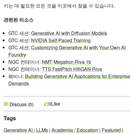
키는 데 필요한 모든 것을 이곳에서 찾을 수 있습니다.
관련된 리소스
GTC 세션:
Generative AI with Diffusion Models
GTC 세션:
NVIDIA Self-Paced Training
GTC 세션:
Customizing Generative AI with Your Own AI
Foundry
NGC 컨테이너:
NMT Megatron Riva 1b
NGC 컨테이너:
TTS FastPitch HifiGAN Riva
웨비나:
Building Generative AI Applications for Enterprise
Demands
Like
0
Discuss (0)
Tags
Generative AI / LLMs
|
Academia / Education
|
Featured
|