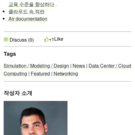
교육 수준을 향상하다
.
클라우드 속 적란
Air documentation
Like
+1
Discuss (0)
Tags
Simulation / Modeling / Design
|
News
|
Data Center / Cloud
Computing
|
Featured
|
Networking
작성자 소개