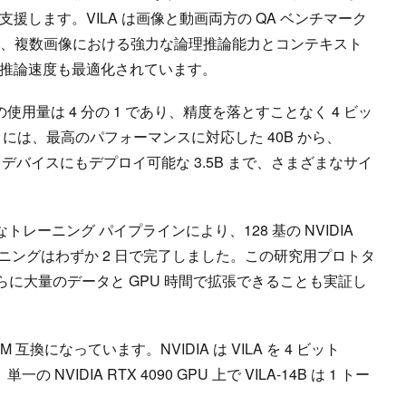
援します。VILA は画像と動画両方の QA ベンチマーク
成し、複数画像における強力な論理推論能力とコンテキスト
、推論速度も最適化されています。
使用量は 4 分の 1 であり、精度を落とすことなく 4 ビッ
LA には、最高のパフォーマンスに対応した 40B から、
どのエッジ デバイスにもデプロイ可能な 3.5B まで、さまざまなサイ
なトレーニング パイプラインにより、128 基の NVIDIA
 のトレーニングはわずか 2 日で完了しました。この研究用プロトタ
さらに大量のデータと GPU 時間で拡張できることも実証し
M 互換になっています。NVIDIA は VILA を 4 ビット
NVIDIA RTX 4090 GPU 上で VILA-14B は 1 トー
。