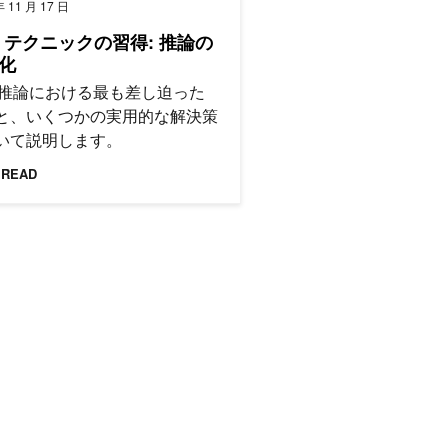
年 11 月 17 日
M テクニックの習得: 推論の
化
M 推論における最も差し迫った
と、いくつかの実用的な解決策
いて説明します。
 READ