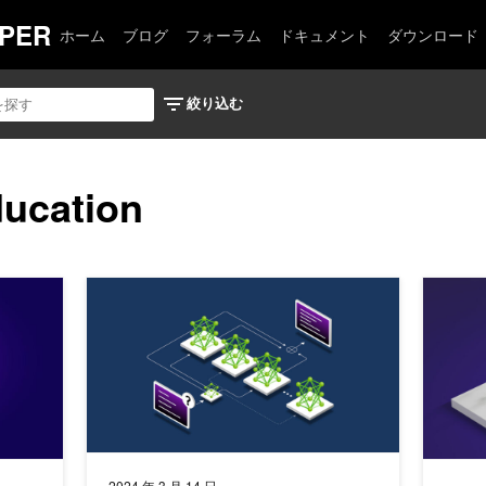
PER
ホーム
ブログ
フォーラム
ドキュメント
ダウンロード
ducation
ター群をシームレスにデプロイ
LLM アーキテクチャにおける Mixture of Experts の適
LLM 
2024 年 3 月 14 日