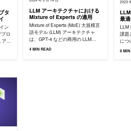
2023 
LLM アーキテクチャにおける
ダプタ
LL
Mixture of Experts の適用
イ
最適
Mixture of Experts (MoE) 大規模言
ァイン
LL
語モデル (LLM) アーキテクチャ
デプロ
課題
は、GPT-4 などの商用の LLM
A アダ
につ
と…
oRA
4 MIN READ
6 MIN
バッチ
ための
ます。
ル (LLM) を始める