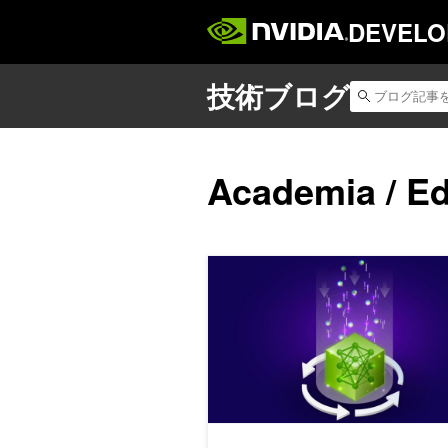
DEVELO
Academia / E
NVIDIA NIM で LoRA アダプ