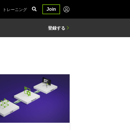
トレーニング
Join
用
テクニックの習得: 推論の最適化