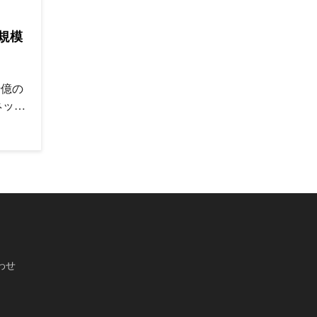
規模
る
数千億の
ネット
れるデ
ズムで
わせ