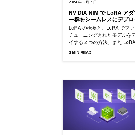
2024 年 6 月 7 日
NVIDIA NIM で LoRA ア
ー群をシームレスにデプロ
LoRA の概要と、LoRA でフ
チューニングされたモデルを
イする 2 つの方法、また LoR
プター群のヘテロジニアスな L
3 MIN READ
デプロイを可能にして、混合
推論リクエストを可能にする
アプローチについても説明し
企業ソリューション向け大規模言語モデ