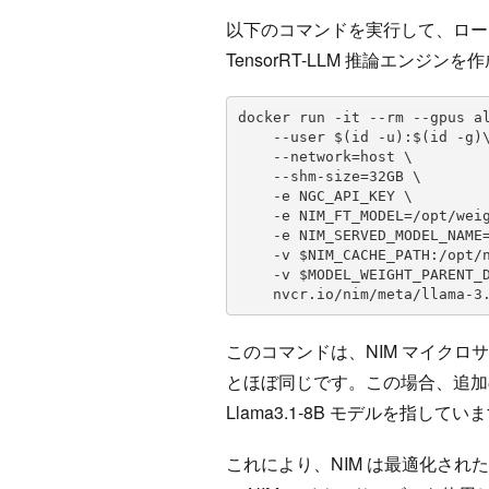
以下のコマンドを実行して、ローカル環境
TensorRT-LLM 推論エンジン
docker run -it --rm --gpus al
    --user $(id -u):$(id -g)\

    --network=host \

    --shm-size=32GB \

    -e NGC_API_KEY \

    -e NIM_FT_MODEL=/opt/weights/hf/OpenMath2-Llama3.1-8B \

    -e NIM_SERVED_MODEL_NAME=OpenMath2-Llama3.1-8B \

    -v $NIM_CACHE_PATH:/opt/nim/.cache \

    -v $MODEL_WEIGHT_PARENT_DIRECTORY:/opt/weights/hf \

    nvcr.io/nim/meta/llama-
このコマンドは、NIM マイク
とほぼ同じです。この場合、追加の N
Llama3.1-8B モデルを指してい
これにより、NIM は最適化さ