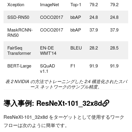
Xception
ImageNet
Top-1
79.2
79.2
SSD-RN50
COCO2017
bbAP
24.8
24.8
MaskRCNN-
COCO2017
bbAP
37.9
37.9
RN50
FairSeq
EN-DE
BLEU
28.2
28.5
Transformer
WMT’14
BERT-Large
SQuAD
F1
91.9
91.9
v1.1
表 2 NVIDIA の方法でトレーニングした 2:4 構造化されたスパ
ース ネットワークのサンプル精度。
導入事例: ResNeXt-101_32x8d
ResNeXt-101_32x8d をターゲットとして使用するワーク
フローは次のように簡単です。