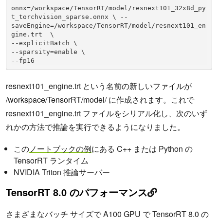
onnx=/workspace/TensorRT/model/resnext101_32x8d_py
t_torchvision_sparse.onnx \ --
saveEngine=/workspace/TensorRT/model/resnext101_en
gine.trt  \

--explicitBatch \

--sparsity=enable \

--fp16
resnext101_engine.trt という名前の新しいファイルが
/workspace/TensorRT/model/ に作成されます。これで
resnext101_engine.trt ファイルをシリアル化し、次のいず
れかの方法で推論を実行できるようになりました。
この
ノートブックの例
にある C++ または Python の
TensorRT ランタイム
NVIDIA Triton 推論サーバー
TensorRT 8.0 のパフォーマンス
さまざまなバッチ サイズで A100 GPU で TensorRT 8.0 の