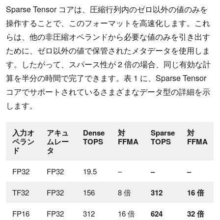
Sparse Tensor コアは、圧縮行列内のゼロ以外の値のみを
操作することで、このフォーマットを高速化します。これ
らは、他の非圧縮オペランドから必要な値のみを引き出す
ために、ゼロ以外の値で保管されたメタデータを使用しま
す。したがって、スパース性が 2 倍の場合、同じ有効な計
算を半分の時間で完了できます。表 1 に、Sparse Tensor
コアでサポートされているさまざまなデータ型の詳細を示
します。
入力オ
アキュ
Dense
対
Sparse
対
ペラン
ムレー
TOPS
FFMA
TOPS
FFMA
ド
タ
FP32
FP32
19.5
–
–
–
TF32
FP32
156
8 倍
312
16 倍
FP16
FP32
312
16 倍
624
32 倍