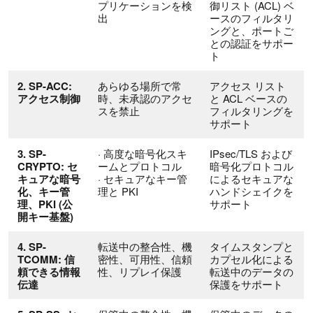
プリケーションを検
御リスト (ACL) ベ
出
ースのフィルタリ
ングと、ポートご
との認証をサポー
ト
2. SP-ACC:
あらゆる場所で常
アクセス リスト
アクセス制御
時、未承認のアクセ
と ACL ベースの
スを禁止
フィルタリングを
サポート
3. SP-
· 高度な暗号化スキ
IPsec/TLS および
CRYPTO: セ
ームとプロトコル
暗号化プロトコル
キュアな暗号
· セキュアなキー管
によるセキュアな
化、キー管
理と PKI
ハンドシェイクを
理、PKI (公
サポート
開キー基盤)
4. SP-
転送中の整合性、機
タイムスタンプと
TCOMM: 信
密性、可用性、信頼
カプセル化による
頼できる情報
性、リプレイ保護
転送中のデータの
伝達
保護をサポート