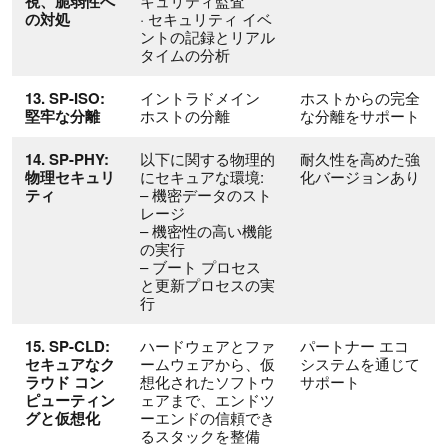
視、脆弱性へ
キュリティ監査
の対処
· セキュリティ イベ
ントの記録とリアル
タイムの分析
13. SP-ISO:
イントラドメイン
ホストからの完全
堅牢な分離
ホストの分離
な分離をサポート
14. SP-PHY:
以下に関する物理的
耐久性を高めた強
物理セキュリ
にセキュアな環境:
化バージョンあり
ティ
– 機密データのスト
レージ
– 機密性の高い機能
の実行
– ブート プロセス
と更新プロセスの実
行
15. SP-CLD:
ハードウェアとファ
パートナー エコ
セキュアなク
ームウェアから、仮
システムを通じて
ラウド コン
想化されたソフトウ
サポート
ピューティン
ェアまで、エンドツ
グと仮想化
ーエンドの信頼でき
るスタックを整備