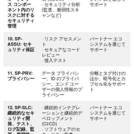
ス コンポー
· セキュリティ分析
サポート
ネント内のリ
(監査、脆弱性スキ
スクに対する
ャンなど)
セキュリティ
管理
10. SP-
· リスク アセスメン
パートナー エコ
ASSU: セキ
ト
システムを通じて
ュリティ保証
· セキュアなコード
サポート
レビュー
· 侵入テスト
11. SP-PRV:
データ プライバシ
分離とタグ付けの
プライバシー
ー、ID のプライバ
ほか、暗号化とカ
シー、エンド ユー
プセル化をサポー
ザーの個人情報のプ
ト
ライバシー
12. SP-SLC:
· 継続的インテグレ
パートナー エコ
継続的なセキ
ーションと継続的デ
システムを通じて
ュリティ開
ベロップメント
サポート
発、テスト、
(CI/CD)
ログ記録、監
· ソフトウェアのセ