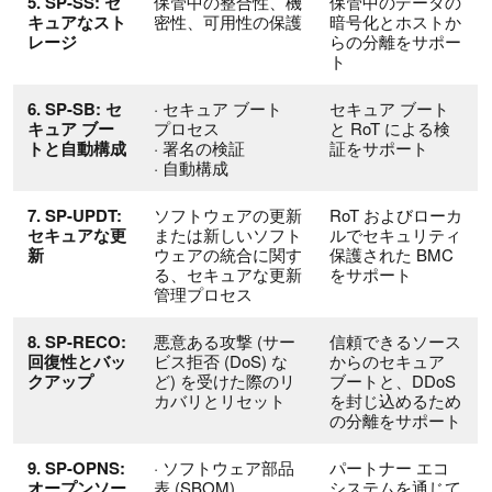
5. SP-SS: セ
保管中の整合性、機
保管中のデータの
キュアなスト
密性、可用性の保護
暗号化とホストか
レージ
らの分離をサポー
ト
6. SP-SB: セ
· セキュア ブート
セキュア ブート
キュア ブー
プロセス
と RoT による検
トと自動構成
· 署名の検証
証をサポート
· 自動構成
7. SP-UPDT:
ソフトウェアの更新
RoT およびローカ
セキュアな更
または新しいソフト
ルでセキュリティ
新
ウェアの統合に関す
保護された BMC
る、セキュアな更新
をサポート
管理プロセス
8. SP-RECO:
悪意ある攻撃 (サー
信頼できるソース
回復性とバッ
ビス拒否 (DoS) な
からのセキュア
クアップ
ど) を受けた際のリ
ブートと、DDoS
カバリとリセット
を封じ込めるため
の分離をサポート
9. SP-OPNS:
· ソフトウェア部品
パートナー エコ
オープンソー
表 (SBOM)
システムを通じて