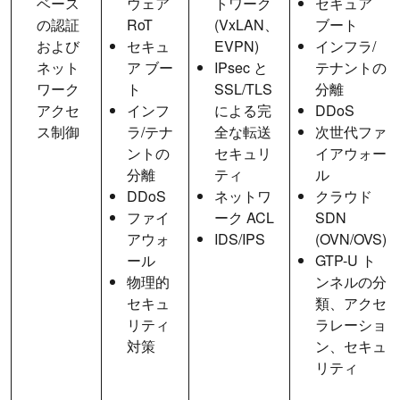
ベース
ウェア
トワーク
セキュア
の認証
RoT
(VxLAN、
ブート
および
セキュ
EVPN)
インフラ/
ネット
ア ブー
IPsec と
テナントの
ワーク
ト
SSL/TLS
分離
アクセ
インフ
による完
DDoS
ス制御
ラ/テナ
全な転送
次世代ファ
ントの
セキュリ
イアウォー
分離
ティ
ル
DDoS
ネットワ
クラウド
ファイ
ーク ACL
SDN
アウォ
IDS/IPS
(OVN/OVS)
ール
GTP-U ト
物理的
ンネルの分
セキュ
類、アクセ
リティ
ラレーショ
対策
ン、セキュ
リティ