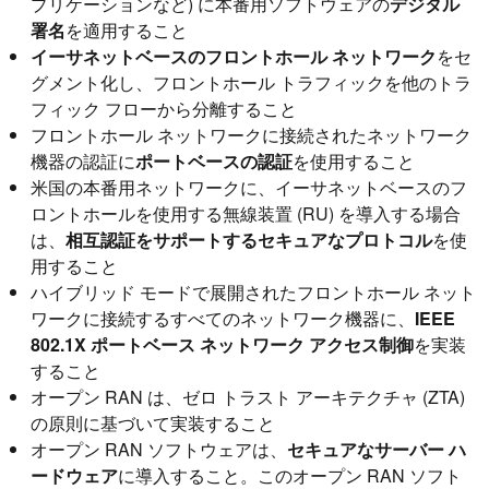
プリケーションなど) に本番用ソフトウェアの
デジタル
署名
を適用すること
イーサネットベースのフロントホール ネットワーク
をセ
グメント化し、フロントホール トラフィックを他のトラ
フィック フローから分離すること
フロントホール ネットワークに接続されたネットワーク
機器の認証に
ポートベースの認証
を使用すること
米国の本番用ネットワークに、イーサネットベースのフ
ロントホールを使用する無線装置 (RU) を導入する場合
は、
相互認証をサポートするセキュアなプロトコル
を使
用すること
ハイブリッド モードで展開されたフロントホール ネット
ワークに接続するすべてのネットワーク機器に、
IEEE
802.1X ポートベース ネットワーク アクセス制御
を実装
すること
オープン RAN は、ゼロ トラスト アーキテクチャ (ZTA)
の原則に基づいて実装すること
オープン RAN ソフトウェアは、
セキュアなサーバー ハ
ードウェア
に導入すること。このオープン RAN ソフト