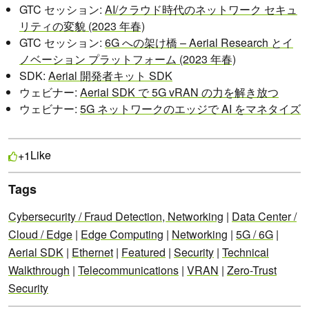
GTC セッション:
AI/クラウド時代のネットワーク セキュ
リティの変貌 (2023 年春)
GTC セッション:
6G への架け橋 – Aerial Research とイ
ノベーション プラットフォーム (2023 年春)
SDK:
Aerial 開発者キット SDK
ウェビナー:
Aerial SDK で 5G vRAN の力を解き放つ
ウェビナー:
5G ネットワークのエッジで AI をマネタイズ
Like
+1
Tags
Cybersecurity / Fraud Detection, Networking
|
Data Center /
Cloud / Edge
|
Edge Computing
|
Networking
|
5G / 6G
|
Aerial SDK
|
Ethernet
|
Featured
|
Security
|
Technical
Walkthrough
|
Telecommunications
|
VRAN
|
Zero-Trust
Security