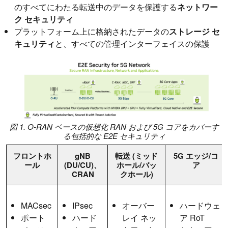
のすべてにわたる転送中のデータを保護する
ネットワー
ク セキュリティ
プラットフォーム上に格納されたデータの
ストレージ セ
キュリティ
と、すべての管理インターフェイスの保護
図 1. O-RAN ベースの仮想化 RAN および 5G コアをカバーす
る包括的な E2E セキュリティ
フロントホ
gNB
転送 (ミッド
5G エッジ/コ
ール
(DU/CU)、
ホール/バッ
ア
CRAN
クホール)
MACsec
IPsec
オーバー
ハードウェ
ポート
ハード
レイ ネッ
ア RoT