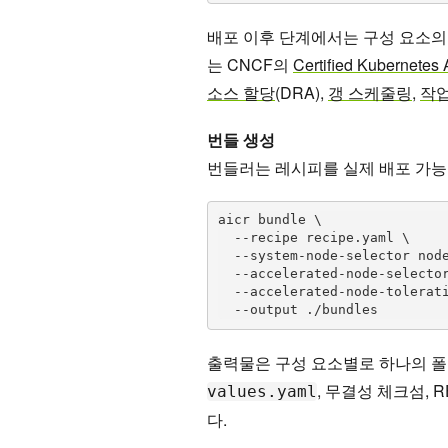
배포 이후 단계에서는 구성 요소의
는 CNCF의
Certified Kubernetes
소스 할당
(DRA),
갱 스케줄링
,
작업
번들 생성
번들러는 레시피를 실제 배포 가능
aicr bundle \

  --recipe recipe.yaml \

  --system-node-selector nodeGroup=system-pool \

  --accelerated-node-selector nodeGroup=gpu-worker \

  --accelerated-node-toleration nvidia.com/gpu=present:NoSchedule \

  --output ./bundles
출력물은 구성 요소별로 하나의 폴
, 무결성 체크섬,
values.yaml
다.