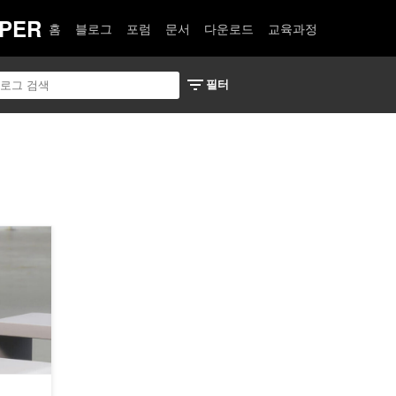
PER
홈
블로그
포럼
문서
다운로드
교육과정
엿보는 로보틱스의 미래!