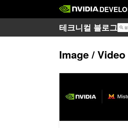
DEVELO
Image / Video
NVIDIA로 가속된 Mistral 3 오