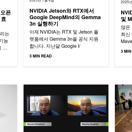
2025년
NVIDIA Jetson와 RTX에서
3 오픈
NVID
Google DeepMind의 Gemma
 효
및 
3n 실행하기
많은 
이제 NVIDIA는 RTX 및 Jetson 플
패밀리는
최신 버
랫폼에서 Gemma 3n을 공식 지원
 기능
Mav
합니다. 지난달 Google I/
 최
3 MIN
3 MIN READ
t Phi SLM에 최신 멀티모달 추가
NVIDIA Maxine AI 개발자 플랫폼 및 VideoReque
Jetson