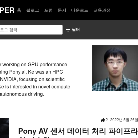
PER
홈
블로그
포럼
문서
다운로드
교육과정
eer working on GPU performance
oining Pony.ai, Ke was an HPC
NVIDIA, focusing on scientific
e is interested in novel compute
 autonomous driving.
2
2022년 5월 26
Pony AV 센서 데이터 처리 파이프라