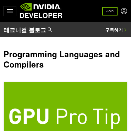
Join
DEVELOPER
Programming Languages and
Compilers
CUDA 전문가 팁: 유용한 범용 GPU 프로파일러 nvprof