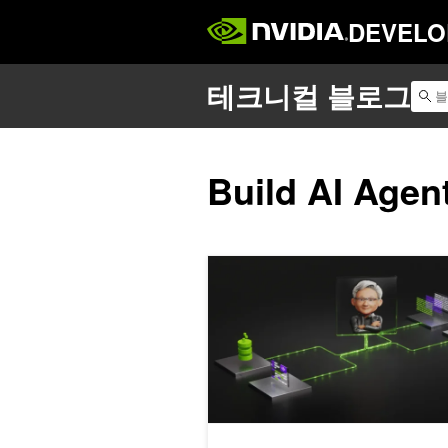
DEVELO
Build AI Agen
NVIDIA Nemotron으로 검색 증강