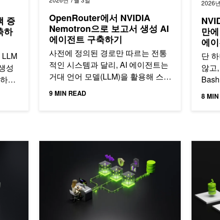
2026
OpenRouter에서 NVIDIA
색 증
NVI
Nemotron으로 보고서 생성 AI
축하
만에
에이전트 구축하기
에이
사전에 정의된 경로만 따르는 전통
LLM
단 
적인 시스템과 달리, AI 에이전트는
 생성
않고
거대 언어 모델(LLM)을 활용해 스
합하여
Bas
스로 의사결정을 내리고…
다.
면 
9 MIN READ
8 MIN
문서 처리 파이프라인 구축 가이드
RAG와 안전 가드레일을 적용한 음성 에이전트 구축 가
초고속 