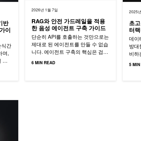
2026년 1월 7일
2025년
RAG와 안전 가드레일을 적용
 기반
초고
한 음성 에이전트 구축 가이드
 가이
터랙
단순히 API를 호출하는 것만으로는
데이
제대로 된 에이전트를 만들 수 없습
순식간
방대
니다. 에이전트 구축의 핵심은 검색
하며,
비하
(Retrieval), 음성(Speech)…
 읽
이 
6 MIN READ
5 MIN
다면…
과 
석용 자가 수정 멀티 에이전트 RAG 시스템 구축하기