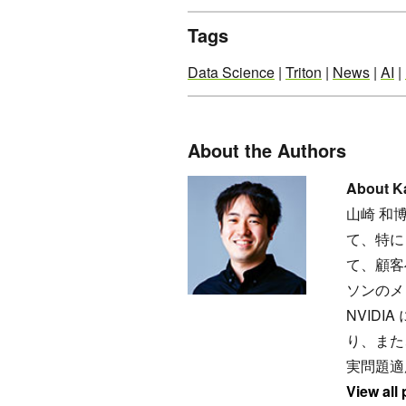
Tags
Data Science
|
Triton
|
News
|
AI
|
About the Authors
About K
山崎 和
て、特に
て、顧客
ソンのメ
NVID
り、また
実問題適
View all