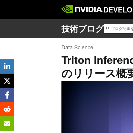
DEVELO
Data Science
Triton Infere
のリリース概