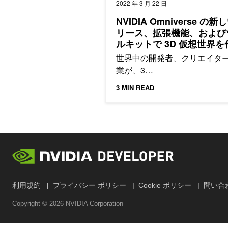
2022 年 3 月 22 日
NVIDIA Omniverse の新
リース、拡張機能、および
ルキットで 3D 仮想世界を
する
世界中の開発者、クリエイタ
業が、3…
3 MIN READ
利用規約
プライバシー ポリシー
Cookie ポリシー
問い合
Copyright ©
2026
NVIDIA Corporation
検索する