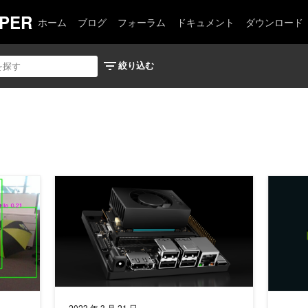
PER
ホーム
ブログ
フォーラム
ドキュメント
ダウンロード
た YOLOv5 の実装で物体検出アプリケーションを高速化する
NVIDIA Jetson Orin Nano 開発者キットで、 
Jets
2023 年 3 月 21 日