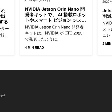
2022 
NVIDIA Jetson Orin Nano 開
され
Je
発者キットで、 AI 搭載ロボッ
検出
削減
トやスマート ビジョン システ
する
NVI
ムなどを開発
NVIDIA Jetson Orin Nano 開発者
ーター
スト
キットは、NVIDIA が GTC 2023
チは、
ュレ
で発表したように、
2 MIN
4 MIN READ
わせ