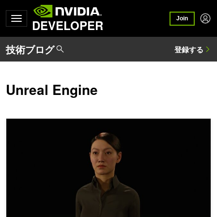
Join
DEVELOPER
Unreal Engine
NVIDIA ACE と Unreal Engine 5 で、AI 駆動の MetaHu