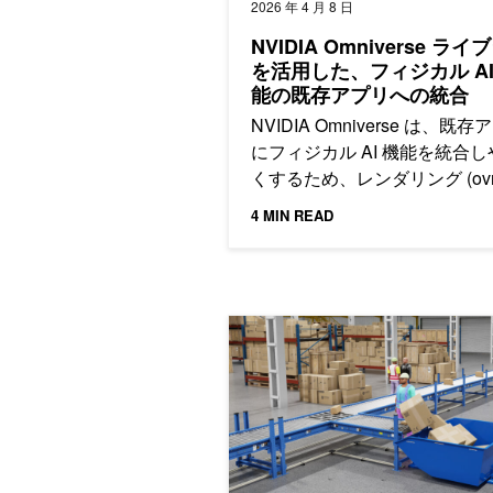
2026 年 4 月 8 日
NVIDIA Omniverse ライ
を活用した、フィジカル AI
能の既存アプリへの統合
NVIDIA Omniverse は、既存
にフィジカル AI 機能を統合し
くするため、レンダリング (ovrt
物理シミュレーション (ovphys
4 MIN READ
データ パイプライン (ovstorag
C API として公開しています
最新の NVIDIA Isaac S