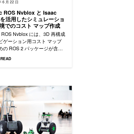
年 6 月 22 日
c ROS Nvblox と Isaac
m を活用したシミュレーショ
境でのコスト マップ作成
ac ROS Nvblox には、3D 再構成
ビゲーション用コスト マップ
めの ROS 2 パッケージが含ま
います。
 READ
として開発者、研究者、エンドユーザーを支援
ングを加速
OS 2 の AI モジュールを NVIDIA Jetson プラットフォームで高速