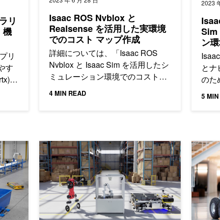
2023 
Isaac ROS Nvblox と
ブラリ
Isaa
Realsense を活用した実環境
 機
Si
でのコスト マップ作成
ン環
詳細については、「Isaac ROS
アプリ
Isa
Nvblox と Isaac Sim を活用したシ
やす
とナ
ミュレーション環境でのコスト…
x)、
のた
x)、
れて
4 MIN READ
5 MIN
e) を
。
imが、インテリジェント ロボットの未来のための高度なシミュレーター
Isaac Sim で AI ロボットの開発、テスト、トレーニ
ROS、R