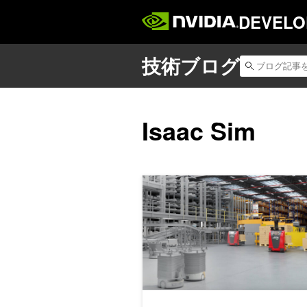
DEVELO
Isaac Sim
NVIDIA Omniverse ライブ