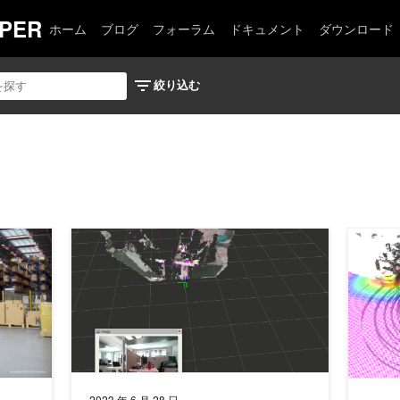
PER
ホーム
ブログ
フォーラム
ドキュメント
ダウンロード
ラリを活用した、フィジカル AI 機能の既存アプリへの統合
Isaac ROS Nvblox と Realsense を活用した実
Isaac
2023 年 6 月 28 日