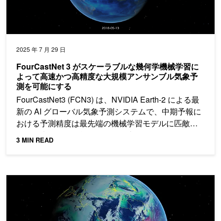
2025 年 7 月 29 日
FourCastNet 3 がスケーラブルな幾何学機械学習に
よって高速かつ高精度な大規模アンサンブル気象予
測を可能にする
FourCastNet3 (FCN3) は、NVIDIA Earth-2 による最
新の AI グローバル気象予測システムで、中期予報に
おける予測精度は最先端の機械学習モデルに匹敵
し、従来の数値予報システムを上回ります。
3 MIN READ
NVIDIA Earth-2 で 2 週間以降の天気を予報する