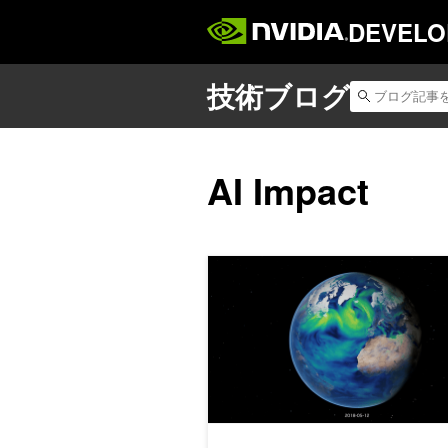
DEVELO
AI Impact
FourCastNet 3 がスケー