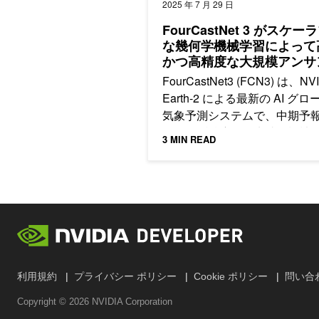
2025 年 7 月 29 日
FourCastNet 3 がスケー
な幾何学機械学習によって
かつ高精度な大規模アンサ
ル気象予測を可能にする
FourCastNet3 (FCN3) は、NV
Earth-2 による最新の AI グ
気象予測システムで、中期予
ける予測精度は最先端の機械
3 MIN READ
デルに匹敵し、従来の数値予
テムを上回ります。
利用規約
プライバシー ポリシー
Cookie ポリシー
問い合
Copyright ©
2026
NVIDIA Corporation