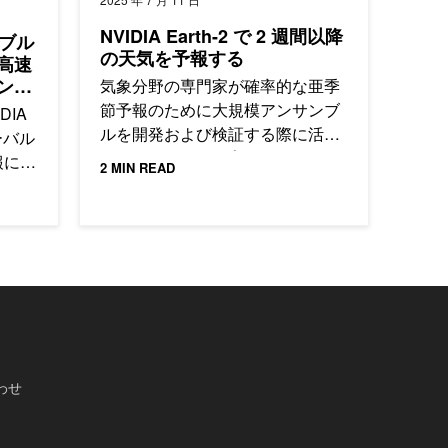
NVIDIA Earth-2 で 2 週間以降
ラブル
の天気を予報する
高速
ンブ
気象分野の専門家が確率的な亜季
節予報のために大規模アンサンブ
IDIA
ルを開発および検証する際に活用
ローバル
できる、Earth-2 プラットフォーム
報にお
2 MIN READ
の各種機能について概要を紹介し
学習モ
ます。
報シス
わせ