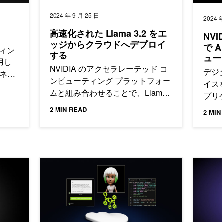
2024 年 9 月 25 日
2024 
高速化された Llama 3.2 をエ
NVID
ッジからクラウドへデプロイ
で 
ティン
する
ュー
用し
築す
NVIDIA のアクセラレーテッド コ
デジ
 ネッ
ンピューティング プラットフォー
イス
理が
ムと組み合わせることで、Llama
プリ
トフォ
3.2 は開発者、研究者、企業に、
し、
er-1
2 MIN READ
2 MIN
生成 AI のユース ケースを実現す
て、
るための有益な新機能と最適化を
りを
提供します。
ませ
率化する NVIDIA NIM
RAG アプリケーションを 4 つのステップでパイロ
LLM テ