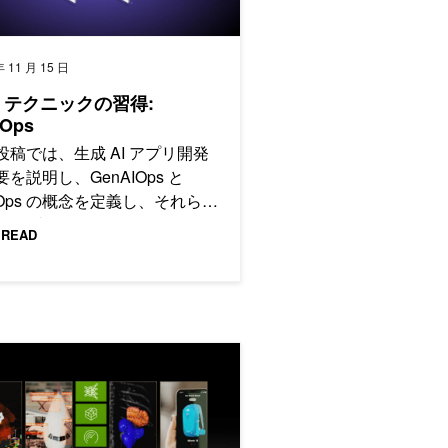
年 11 月 15 日
M テクニックの習得:
Ops
投稿では、生成 AI アプリ開発
を説明し、GenAIOps と
MOps の概念を定義し、それらを
Ops と比較します。
 READ
加速
た NVIDIA AI Enterprise 2.1 の一般提供を開始