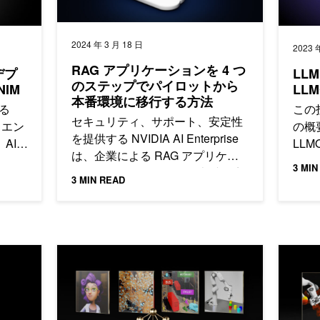
2024 年 3 月 18 日
2023 
RAG アプリケーションを 4 つ
デプ
LL
のステップでパイロットから
NIM
LLM
本番環境に移行する方法
れる
この
セキュリティ、サポート、安定性
するエン
の概要
を提供する NVIDIA AI Enterprise
AI
LL
は、企業による RAG アプリケー
するた
ML
3 MIN
ションのパイロットから本番環境
供しま
3 MIN READ
への移行を支援します。
Enterprise 4.0 で実装しビジネスを強化
NVIDIA AI Enterprise 3.1 により、最先端 AI の利用を
新機能を備え