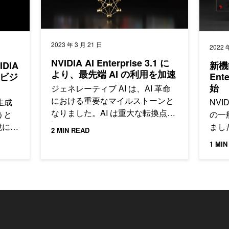
2023 年 3 月 21 日
2022 
NVIDIA AI Enterprise 3.1 に
DIA
新機能
より、最先端 AI の利用を加速
装しビジ
Ent
始
ジェネレーティブ AI は、AI 革命
における重要なマイルストーンと
、生成
NVID
なりました。AI は重大な転換点を
うと
の一
迎えており、
境に対
まし
2 MIN READ
キュリ
1 MIN
ざまな