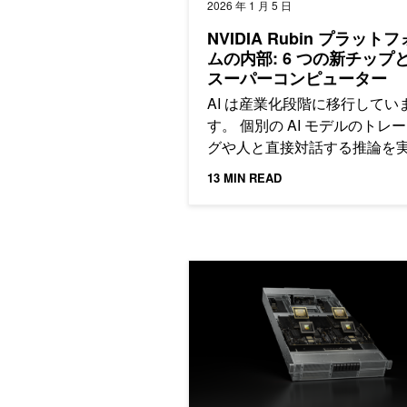
2026 年 1 月 5 日
NVIDIA Rubin プラット
ムの内部: 6 つの新チップと 
スーパーコンピューター
AI は産業化段階に移行してい
す。 個別の AI モデルのトレ
グや人と直接対話する推論を
るシステムとして始まった AI 
13 MIN READ
通信会社に AI-RAN を提供