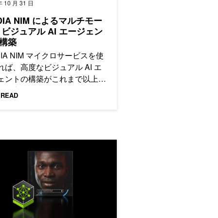
年 10 月 31 日
IDIA NIM によるマルチモー
 ビジュアル AI エージェン
構築
DIA NIM マイクロサービスを使
れば、高度なビジュアル AI エ
ェントの構築がこれまで以上に
で効率的になります。
 READ
ロイする
A NIM Agent Blueprint で AI アプリ向けのデジタル ヒューマン