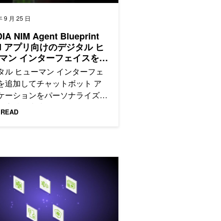
年 9 月 25 日
IA NIM Agent Blueprint
AI アプリ向けのデジタル ヒ
マン インターフェイスを構
る
タル ヒューマン インターフェ
を追加してチャットボット ア
ケーションをパーソナライズ
検索拡張生成 (RAG) を使用し
 READ
スムーズで人間のようなやりと
提供するサービスを構築してみ
んか?
ットから本番環境に移行する方法
クニックの習得: LLMOps