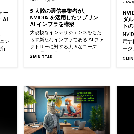
2024 
5 大陸の通信事業者が、
フォー
NV
NVIDIA を活用したソブリン
AI
ダル
AI インフラを構築
トの
大規模なインテリジェンスをもた
ま
NVI
らす新たなインフラである AI ファ
ーニン
用す
クトリーに対する大きなニーズ
実行す
ージ
は、通信企業にも新たなビジネス
は、
簡単
3 MIN READ
3 MIN
チャンスをもたらします。各国の
事例をご覧ください。
高速化された Llama 3.2 をエッジからクラウドへデプ
NVIDI