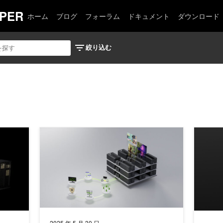
PER
ホーム
ブログ
フォーラム
ドキュメント
ダウンロード
の内部: 6 つの新チップと AI スーパーコンピューター
5 大陸の通信事業者が、NVIDIA を活用したソブリン A
NVIDI
2025 年 5 月 30 日