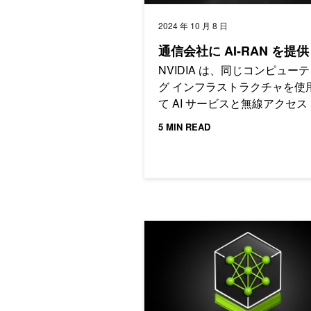
2024 年 10 月 8 日
通信会社に AI-RAN を提供
NVIDIA は、同じコンピュー
グ インフラストラクチャを使
て AI サービスと無線アクセス
トワーク (RAN) サービスの処
5 MIN READ
可能な AI-RAN の展開プラッ
ームである Aerial RAN Comput
を導入しています。
本番環境への AI モデルのデプロイを効