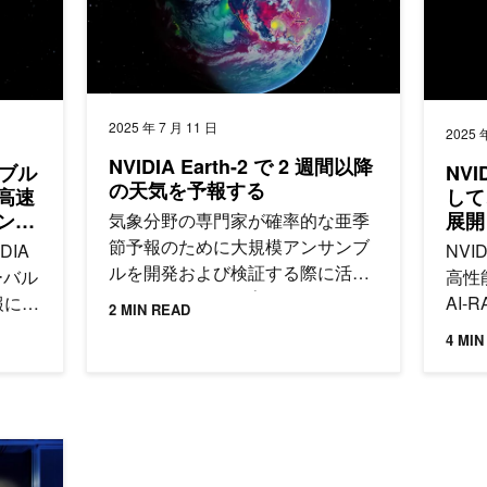
2025 年 7 月 11 日
2025 
NVIDIA Earth-2 で 2 週間以降
ラブル
NVI
の天気を予報する
高速
して
ンブ
展開
気象分野の専門家が確率的な亜季
節予報のために大規模アンサンブ
IDIA
NVI
ルを開発および検証する際に活用
ローバル
高性
できる、Earth-2 プラットフォーム
報にお
AI
2 MIN READ
の各種機能について概要を紹介し
学習モ
セル
4 MIN
ます。
報シス
perPOD でかつてない速さで AI ファクトリーの構築を支援