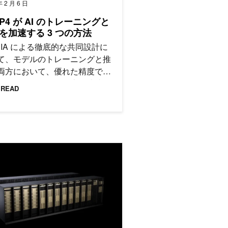
年 2 月 6 日
FP4 が AI のトレーニングと
を加速する 3 つの方法
IDIA による徹底的な共同設計に
て、モデルのトレーニングと推
両方において、優れた精度で大
パフォーマンスの向上が達成が
 READ
めるようになりました。
 による電力効率に優れた AI ファクトリーの拡張
A Rubin プラットフォームの内部: 6 つの新チップと AI スーパーコ