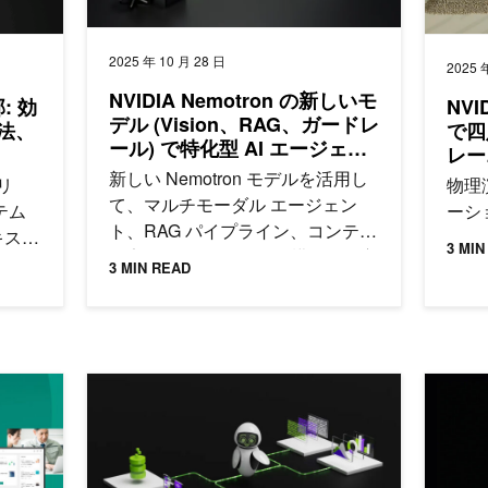
2025 年 10 月 28 日
2025 
NVIDIA Nemotron の新しいモ
部: 効
NVI
デル (Vision、RAG、ガードレ
法、
で四
ール) で特化型 AI エージェン
レー
トを開発
ュレ
新しい Nemotron モデルを活用し
リ
物理
て、マルチモーダル エージェン
テム
ーシ
ト、RAG パイプライン、コンテン
キスト
3 MIN
ツ安全性を備えた AI を構築する方
d
3 MIN READ
法や、各モデルの特長、性能、チ
導入し
ュートリアルを紹介します。
 100B 日本語フルスクラッチ LLM が 2.5 倍高速化
OpenRouter で NVIDIA Nemotron を使用してレ
NVID