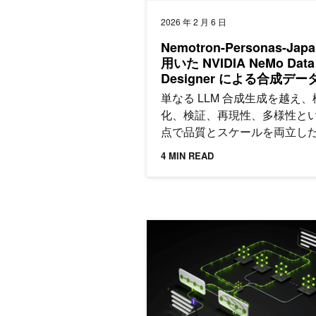
2026 年 2 月 6 日
Nemotron-Personas-Jap
用いた NVIDIA NeMo Data
Designer による合成デー
成
単なる LLM 合成生成を越え、
化、検証、再現性、多様性と
点で品質とスケールを両立し
データ フレームワークとして
4 MIN READ
された NeMo Data Designer 
Seed データを活用した高品
タ生成方法をご紹介します。
NVIDIA Nemotron 3 の内