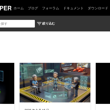
PER
ホーム
ブログ
フォーラム
ドキュメント
ダウンロード
ェント ハーネス機能
NVIDIA OpenShell で自律的かつ自己進化するエ
NVFP
2026 年 3 月 16 日