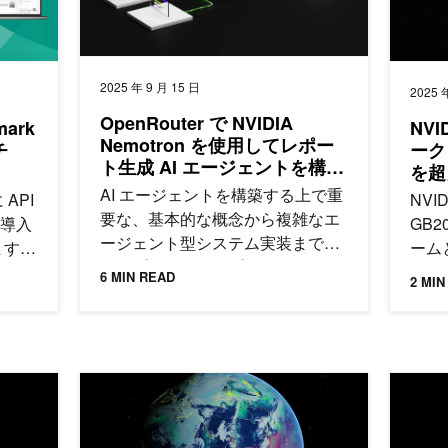
2025 年 9 月 15 日
2025 
OpenRouter で NVIDIA
mark
NVI
Nemotron を使用してレポー
チ
ーク
ト生成 AI エージェントを構築
を超
する
能と
AI エージェントを構築する上で重
API
NVID
要な、基本的な概念から複雑なエ
 導入
GB2
ージェント型システム実装までス
ます。
ーム
テップバイステップでご紹介しま
ark-
NVID
6 MIN READ
2 MIN
す。
試しくだ
Dy
度な日
フト
す。
AI
す。
ラブルな幾何学機械学習によって高速かつ高精度な大規模アンサンブル気象
NVIDIA Earth-2 で 2 週間以降の天気を予報する
NVIDI