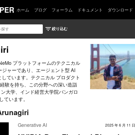
PER
ホーム
ブログ
フォーラム
ドキュメント
ダウンロード
iri
NVIDIA NeMo プラットフォームのテクニカル
ージャーであり、エージェント型 AI
門としています。テクニカル プロダクト
の実践経験を持ち、この分野への深い造詣
ロン大学、インド経営大学院バンガロ
業しています。
runagiri
Generative AI
2025 年 6 月 11 